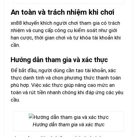
An toàn và trách nhiệm khi chơi
xn88 khuyến khích người chơi tham gia có trách
nhiệm và cung cấp công cụ kiểm soát như giới
hạn cược, thời gian chơi và tự khóa tài khoản khi
cần.
Hướng dẫn tham gia và xác thực
Để bắt đầu, người dùng cần tạo tài khoản, xác
thực danh tính và chọn phương thức thanh toán
phù hợp. Việc xác thực giúp nâng cao mức an
toàn và rút tiền nhanh chóng khi đáp ứng các yêu
cầu.
Hướng dẫn tham gia và xác thực