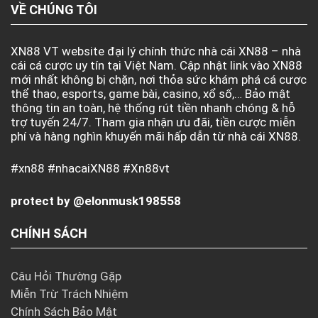
VỀ CHÚNG TÔI
XN88 VT website đại lý chính thức nhà cái XN88 – nhà
cái cá cược uy tín tại Việt Nam. Cập nhật link vào XN88
mới nhất không bị chặn, nơi thỏa sức khám phá cá cược
thể thao, esports, game bài, casino, xổ số,… Bảo mật
thông tin an toàn, hệ thống rút tiền nhanh chóng & hỗ
trợ tuyến 24/7. Tham gia nhận ưu đãi, tiền cược miễn
phí và hàng nghìn khuyến mãi hấp dẫn từ nhà cái XN88.
#xn88 #nhacaiXN88 #Xn88vt
protect by @elonmusk198558
CHÍNH SÁCH
Câu Hỏi Thường Gặp
Miễn Trừ Trách Nhiệm
Chính Sách Bảo Mật