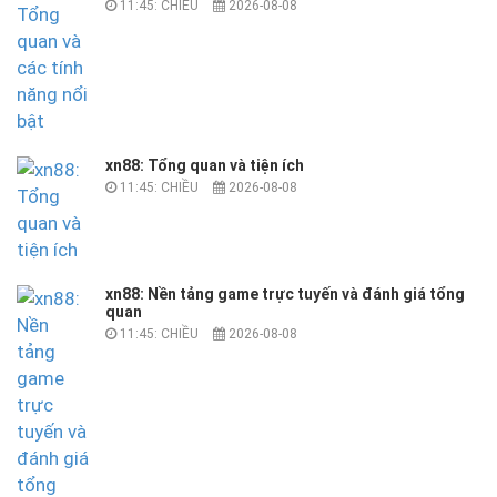
11:45: CHIỀU
2026-08-08
xn88: Tổng quan và tiện ích
11:45: CHIỀU
2026-08-08
xn88: Nền tảng game trực tuyến và đánh giá tổng
quan
11:45: CHIỀU
2026-08-08