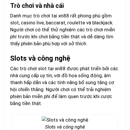
Trò chơi và nhà cái
Danh mục trò chơi tại xn88 rất phong phú gồm
slot, casino live, baccarat, roulette và blackjack.
Người chơi có thể thử nghiệm các trò chơi miễn
phí trước khi chơi bằng tiền thật và dễ dàng tìm
thấy phiên bản phù hợp với sở thích.
Slots và công nghệ
Các trò chơi slot tại xn88 được phát triển bởi các
nhà cung cấp uy tín, với đồ họa sống động, âm
thanh hấp dẫn và các tính năng bổ sung tăng cơ
hội chiến thắng. Người chơi có thể trải nghiệm
phiên bản miễn phí để làm quen trước khi cược
bằng tiền thật.
Slots và công nghệ