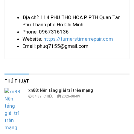
Địa chỉ: 114 PHU THO HOA P. PTH Quan Tan
Phu Thanh pho Ho Chi Minh
Phone: 0967316136
Website:
https://turnerstimerrepair.com
Email:
phuq7155@gmail.com
THỦ THUẬT
xn88: Nền tảng giải trí trên mạng
04:39: CHIỀU
2026-08-09