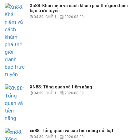
Xn88: Khái niệm và cách khám phá thế giới đánh
bạc trực tuyến
04:39: CHIỀU
2026-08-09
XN88: Tổng quan và tiềm năng
04:39: CHIỀU
2026-08-09
xn88: Tổng quan và các tính năng nổi bật
04:39: CHIỀU
2026-08-09