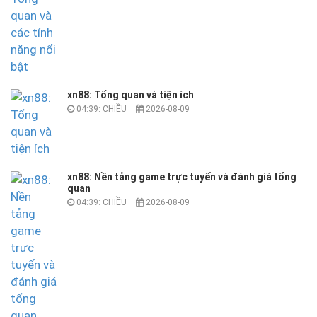
xn88: Tổng quan và tiện ích
04:39: CHIỀU
2026-08-09
xn88: Nền tảng game trực tuyến và đánh giá tổng
quan
04:39: CHIỀU
2026-08-09