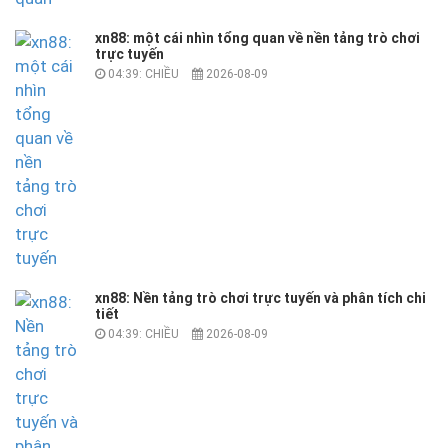
xn88: một cái nhìn tổng quan về nền tảng trò chơi
trực tuyến
04:39: CHIỀU
2026-08-09
xn88: Nền tảng trò chơi trực tuyến và phân tích chi
tiết
04:39: CHIỀU
2026-08-09