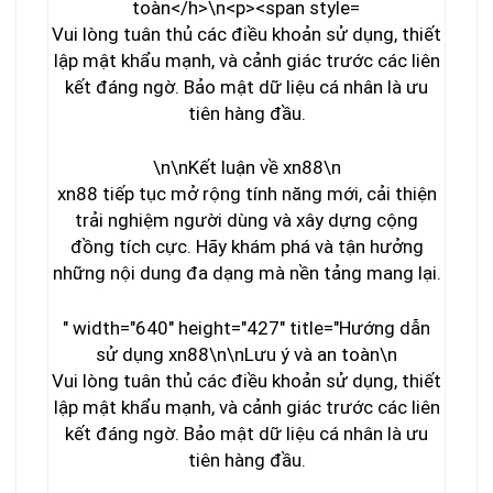
Vui lòng tuân thủ các điều khoản sử dụng, thiết
lập mật khẩu mạnh, và cảnh giác trước các liên
kết đáng ngờ. Bảo mật dữ liệu cá nhân là ưu
tiên hàng đầu.
\n\n
Kết luận về xn88
\n
xn88 tiếp tục mở rộng tính năng mới, cải thiện
trải nghiệm người dùng và xây dựng cộng
đồng tích cực. Hãy khám phá và tận hưởng
những nội dung đa dạng mà nền tảng mang lại.
" width="640" height="427" title="Hướng dẫn
sử dụng xn88\n\n
Lưu ý và an toàn
\n
Vui lòng tuân thủ các điều khoản sử dụng, thiết
lập mật khẩu mạnh, và cảnh giác trước các liên
kết đáng ngờ. Bảo mật dữ liệu cá nhân là ưu
tiên hàng đầu.