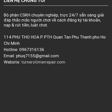
LIÊN HỆ CHÚNG TÔI
Bộ phận CSKH chuyên nghiệp, trực 24/7 sẵn sàng giải
đáp thắc mắc người chơi về cách đăng ký tài khoản,
nạp & rút tiền, luật chơi.
114 PHU THO HOA P. PTH Quan Tan Phu Thanh pho Ho
Chi Minh
Hotline: 0967316136
Email:
phuq7155@gmail.com
Website:
turnerstimerrepair.com