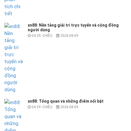
xn88: Nền tảng giải trí trực tuyến và cộng đồng
người dùng
04:39: CHIỀU
2026-08-09
xn88: Tổng quan và những điểm nổi bật
04:39: CHIỀU
2026-08-09