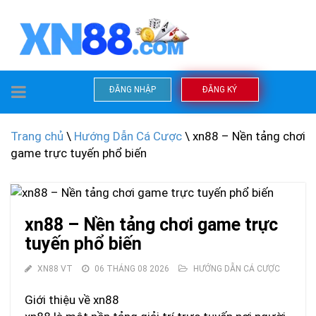
TOGGLE
ĐĂNG NHẬP
ĐĂNG KÝ
NAVIGATION
Trang chủ
\
Hướng Dẫn Cá Cược
\ xn88 – Nền tảng chơi
game trực tuyến phổ biến
xn88 – Nền tảng chơi game trực
tuyến phổ biến
XN88 VT
06 THÁNG 08 2026
HƯỚNG DẪN CÁ CƯỢC
Giới thiệu về xn88