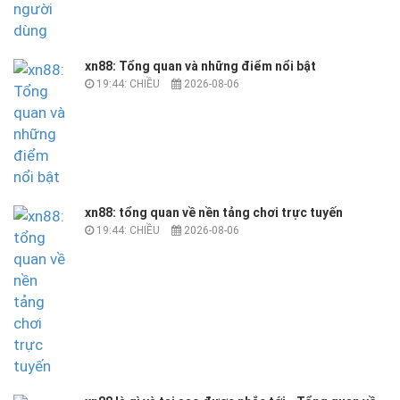
xn88: Tổng quan và những điểm nổi bật
19:44: CHIỀU
2026-08-06
xn88: tổng quan về nền tảng chơi trực tuyến
19:44: CHIỀU
2026-08-06