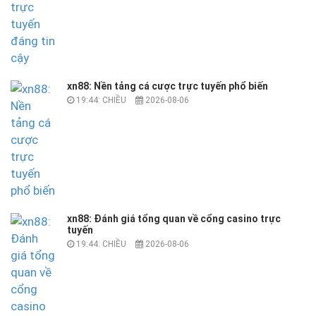
xn88: Nền tảng cá cược trực tuyến phổ biến
19:44: CHIỀU
2026-08-06
xn88: Đánh giá tổng quan về cổng casino trực
tuyến
19:44: CHIỀU
2026-08-06