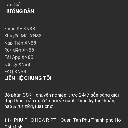
Tác Giả
HƯỚNG DẪN
Đăng Ký XN88
Khuyến Mãi XN88
Nạp Tiền XN88
Rút tiền XN88
Tải App XN88
Đại Lý XN88
FAQ XN88
LIÊN HỆ CHÚNG TÔI
Bộ phận CSKH chuyên nghiệp, trực 24/7 sẵn sàng giải
đáp thắc mắc người chơi về cách đăng ký tài khoản,
nạp & rút tiền, luật chơi.
114 PHU THO HOA P. PTH Quan Tan Phu Thanh pho Ho
Chi Minh