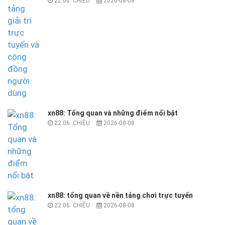
22:06: CHIỀU
2026-08-08
xn88: Tổng quan và những điểm nổi bật
22:06: CHIỀU
2026-08-08
xn88: tổng quan về nền tảng chơi trực tuyến
22:06: CHIỀU
2026-08-08