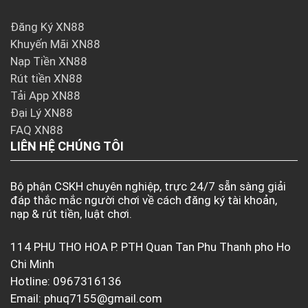
Đăng Ký XN88
Khuyến Mãi XN88
Nạp Tiền XN88
Rút tiền XN88
Tải App XN88
Đại Lý XN88
FAQ XN88
LIÊN HỆ CHÚNG TÔI
Bộ phận CSKH chuyên nghiệp, trực 24/7 sẵn sàng giải
đáp thắc mắc người chơi về cách đăng ký tài khoản,
nạp & rút tiền, luật chơi.
114 PHU THO HOA P. PTH Quan Tan Phu Thanh pho Ho
Chi Minh
Hotline: 0967316136
Email:
phuq7155@gmail.com