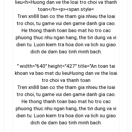
Tren xn88 ban co the tham gia nhieu the loai
tro choi, tu game vui den game danh gia cao.
He thong thanh toan bao mat ho tro cac
phuong thuc nhu ngan hang, the tin dung va vi
dien tu. Luon kiem tra hoa don va lich su giao
dich de dam bao tinh minh bach.
" width="640" height="427" title="An toan tai
khoan va bao mat du lieu
Huong dan ve the loai
tro choi va thanh toan
Tren xn88 ban co the tham gia nhieu the loai
tro choi, tu game vui den game danh gia cao.
He thong thanh toan bao mat ho tro cac
phuong thuc nhu ngan hang, the tin dung va vi
dien tu. Luon kiem tra hoa don va lich su giao
dich de dam bao tinh minh bach.