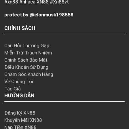
#xn88 #nhacaiXN88 #Xn88vt
protect by @elonmusk198558
CHÍNH SÁCH
Câu Hỏi Thường Gặp
Miễn Trừ Trách Nhiệm
Chính Sách Bảo Mật
Điều Khoản Sử Dụng
Chăm Sóc Khách Hàng
Về Chúng Tôi
Tác Giả
HƯỚNG DẪN
Đăng Ký XN88
Khuyến Mãi XN88
Nạp Tiền XN88