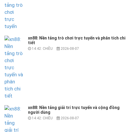
xn88: Nền tảng trò chơi trực tuyến và phân tích chi
tiết
14:42: CHIỀU
2026-08-07
xn88: Nền tảng giải trí trực tuyến và cộng đồng
người dùng
14:42: CHIỀU
2026-08-07