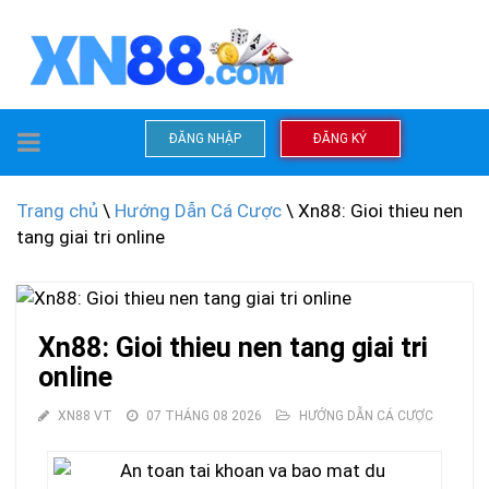
TOGGLE
ĐĂNG NHẬP
ĐĂNG KÝ
NAVIGATION
Trang chủ
\
Hướng Dẫn Cá Cược
\ Xn88: Gioi thieu nen
tang giai tri online
Xn88: Gioi thieu nen tang giai tri
online
XN88 VT
07 THÁNG 08 2026
HƯỚNG DẪN CÁ CƯỢC